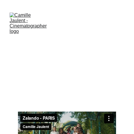
Zalando
DIRECTORS - Laëtitia Ramamonjisoa & Murat 
Arslan 
PRODUCTION & AGENCY - Pavillon Noir