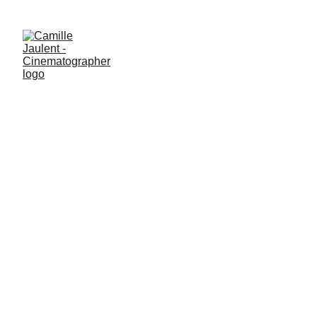
Ligne Roset
DIRECTOR - 
Vincent De La 
Rue 